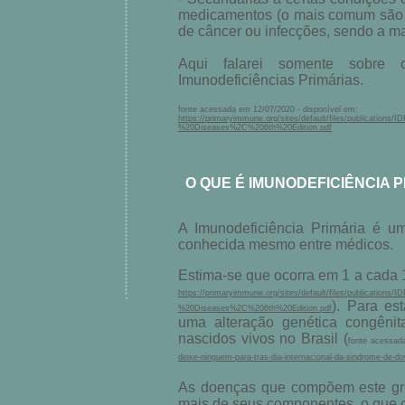
medicamentos (o mais comum são o
de câncer ou infecções, sendo a ma
Aqui falarei somente sobre o
Imunodeficiências Primárias.
fonte acessada em 12/07/2020 - disponível em:
https://primaryimmune.org/sites/default/files/publicat
%20Diseases%2C%206th%20Edition.pdf
O QUE É IMUNODEFICIÊNCIA PR
A Imunodeficiência Primária é u
conhecida mesmo entre médicos.
Estima-se que ocorra em 1 a cada 
https://primaryimmune.org/sites/default/files/publicat
). Para e
%20Diseases%2C%206th%20Edition.pdf
uma alteração genética congêni
nascidos vivos no Brasil (
fonte acessad
deixe-ninguem-para-tras-dia-internacional-da-sindrome-de-d
As doenças que compõem este gru
mais de seus componentes, o que c