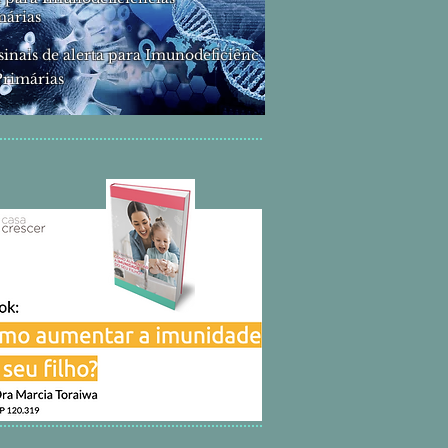
márias
sinais de alerta para Imunodeficiênc
Primárias