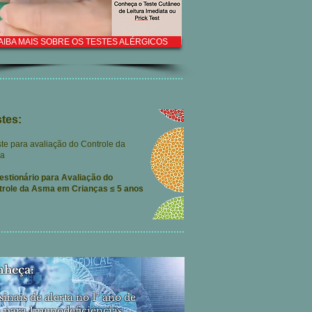
AIBA MAIS SOBRE OS TESTES ALÉRGICOS
tes:
ste para avaliação do Controle da
a
estionário para Avaliação do
trole da Asma em Crianças ≤ 5 anos
heça:
 sinais de alerta no 1° ano de
a para Imunodeficiências