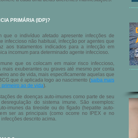
IA PRIMÁRIA (IDP)?
m que o indivíduo afetado apresente infecções de
te infeccioso não habitual, infecção por agentes que
az aos tratamentos indicados para a infecção em
nica incomum para determinado agente infeccioso.
imune que os colocam em maior risco infeccioso,
s mais exuberantes ou graves até mesmo por conta
iro ano de vida, mais especificamente aquelas que
BCG que é aplicada logo ao nascimento (
saiba mais
primeiro ao de vida
).
stações de doenças auto-imunes como parte de seu
a desregulação do sistema imune. São exemplos:
uto-imunes da tireoide ou do fígado (hepatite auto-
em ser as principais (como ocorre no IPEX e no
infecções descrito acima.