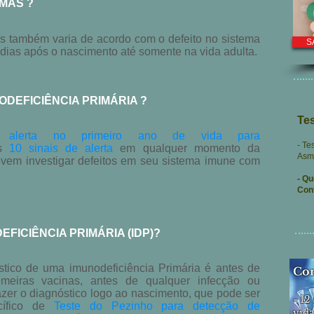
MAS ?
es também varia de acordo com o defeito no sistema
S
dias após o nascimento até somente na vida adulta.
DEFICIÊNCIA PRIMÁRIA ?
Tes
 alerta no primeiro ano de vida para
- Te
s
10 sinais de alerta
em qualquer momento da
Asm
vem investigar defeitos em seu sistema imune com
- Qu
Con
FICIÊNCIA PRIMÁRIA (IDP)?
tico de uma imunodeficiência Primária é antes de
Con
imeiras vacinas, antes de qualquer infecção ou
fazer o diagnóstico logo ao nascimento, que pode ser
-
12
cífico de
Teste do
Pezinho para detecção de
vid