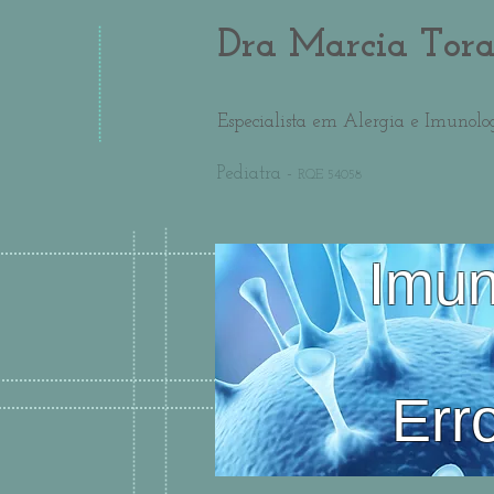
Dra Marcia Tor
Especialista em Alergia e Imunolo
Pediatra -
RQE 54058
Imun
Err