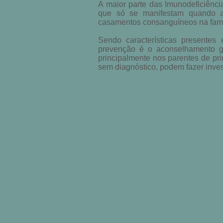
A maior parte das Imunodeficiênci
que só se manifestam quando ao
casamentos consanguíneos na famí
Sendo características presentes
prevenção é o aconselhamento g
principalmente nos parentes de pr
sem diagnóstico, podem fazer invest