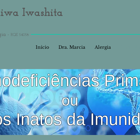
aiwa Iwashita
gia -
RQE 54058
Início
Dra. Marcia
Alergia
Imunolo
odeficiências Prim
ou
os Inatos da Imuni