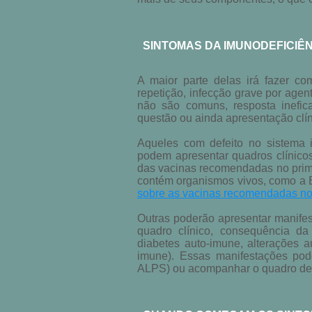
SINTOMAS DA IMUNODEFICIÊNC
A maior parte delas irá fazer co
repetição, infecção grave por agen
não são comuns, resposta inefic
questão ou ainda apresentação clí
Aqueles com defeito no sistema 
podem apresentar quadros clínico
das vacinas recomendadas no prime
contém organismos vivos, como a 
sobre as vacinas recomendadas no 
Outras poderão apresentar manife
quadro clínico, consequência d
diabetes auto-imune, alterações a
imune). Essas manifestações pod
ALPS) ou acompanhar o quadro de 