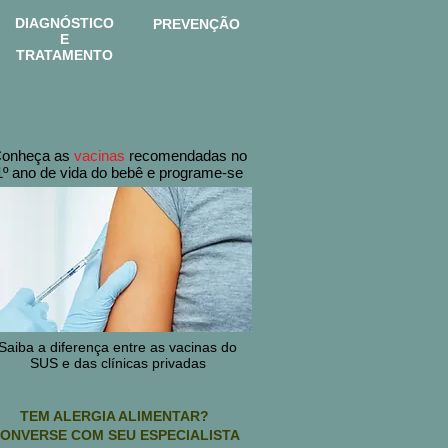
DIAGNÓSTICO
PREVENÇÃO
E
TRATAMENTO
onheça as
vacinas
recomendadas
no
1º ano de vida do bebê
e programe-se
Saiba a diferença entre as vacinas do
SUS e das clínicas privadas
TEM ALERGIA ALIMENTAR?
ONVERSE COM SEU ESPECIALISTA