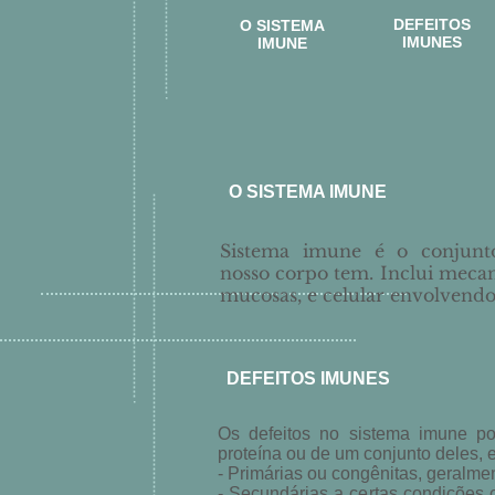
DEFEITOS
O SISTEMA
IMUNES
IMUNE
O SISTEMA IMUNE
Sistema imune é o conjunt
nosso corpo tem. Inclui mecan
mucosas, e celular envolvendo 
DEFEITOS IMUNES
Os defeitos no sistema imune po
proteína ou de um conjunto deles, 
- Primárias ou congênitas, geralme
- Secundárias a certas condições 