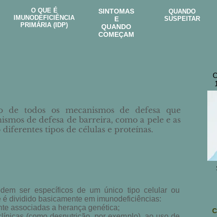
O QUE É
SINTOMAS
QUANDO
IMUNODEFICIÊNCIA
E
SUSPEITAR
PRIMÁRIA (IDP)
QUANDO
COMEÇAM
C
o de todos os mecanismos de defesa que
ismos de defesa de barreira, como a pele e as
diferentes tipos de células e proteínas.
dem ser específicos de um único tipo celular ou
e é dividido basicamente em imunodeficiências:
nte associadas a herança genética;
C
clínicas (como desnutrição, por exemplo), ao uso de