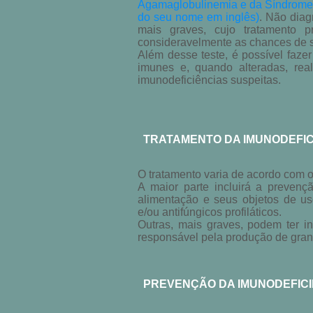
Agamaglobulinemia e da Síndrome 
do seu nome em inglês)
. Não diag
mais graves, cujo tratamento 
consideravelmente as chances de 
Além desse teste, é possível faze
imunes e, quando alteradas, real
imunodeficiências suspeitas.
TRATAMENTO DA IMUNODEFICI
O tratamento varia de acordo com o
A maior parte incluirá a preven
alimentação e seus objetos de uso
e/ou antifúngicos profiláticos.
Outras, mais graves, podem ter i
responsável pela produção de gran
PREVENÇÃO DA IMUNODEFICIÊ