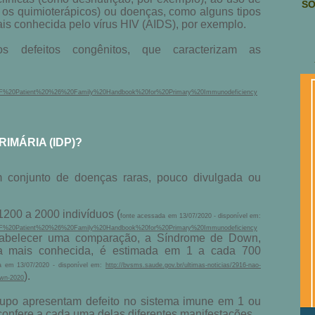
SO
s quimioterápicos) ou doenças, como alguns tipos
is conhecida pelo vírus HIV (AIDS), por exemplo.
s defeitos congênitos, que caracterizam as
ions/IDF%20Patient%20%26%20Family%20Handbook%20for%20Primary%20Immunodeficiency
IMÁRIA (IDP)?
m conjunto de doenças raras, pouco divulgada ou
1200 a 2000 indivíduos (
fonte acessada em 13/07/2020 - disponível em:
ions/IDF%20Patient%20%26%20Family%20Handbook%20for%20Primary%20Immunodeficiency
stabelecer uma comparação, a Síndrome de Down,
ta mais conhecida, é estimada em 1 a cada 700
a em 13/07/2020 - disponível em:
http://bvsms.saude.gov.br/ultimas-noticias/2916-nao-
)
.
own-2020
po apresentam defeito no sistema imune em 1 ou
onfere a cada uma delas diferentes manifestações.