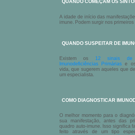
QUANDO COMEÇAM OS SINTO
A idade de início das manifestaçõ
imune. Podem surgir nos primeiros 
QUANDO SUSPEITAR DE IMUNO
Existem os
12 sinais de
Imunodeficiências Primárias
e o
vida, que sugerem aqueles que de
um especialista.
COMO DIAGNOSTICAR IMUNODE
O melhor momento para o diagnós
sua manifestação, antes das pr
quadro auto-imune. Isso significa 
feito através de um tipo espe