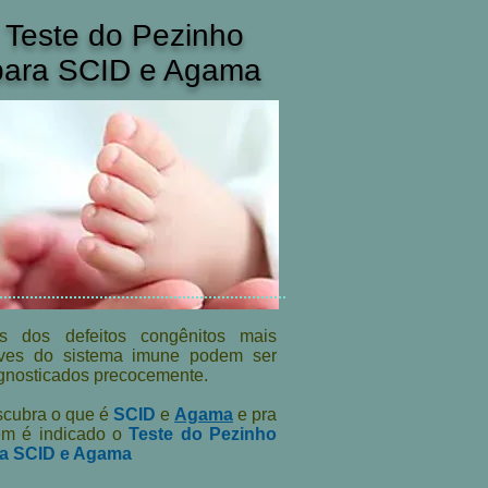
Teste do Pezinho
para SCID e Agama
s dos defeitos congênitos mais
ves do sistema imune podem ser
gnosticados precocemente.
cubra o que é
SCID
e
Agama
e pra
m é indicado o
Teste do Pezinho
a SCID e Agama