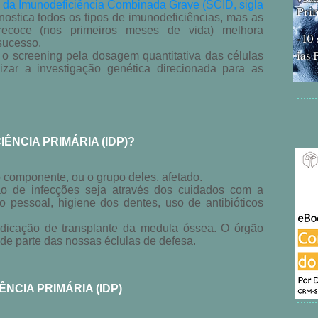
da Imunodeficiência Combinada Grave (SCID, sigla
Pri
nostica todos os tipos de imunodeficiências, mas as
precoce (nos primeiros meses de vida) melhora
10 
-
sucesso.
r o screening pela dosagem quantitativa das células
ias 
izar a investigação genética direcionada para as
ÊNCIA PRIMÁRIA (IDP)?
 componente, ou o grupo deles, afetado.
ção de infecções seja através dos cuidados com a
 pessoal, higiene dos dentes, uso de antibióticos
ndicação de transplante da medula óssea. O órgão
de parte das nossas éclulas de defesa.
NCIA PRIMÁRIA (IDP)