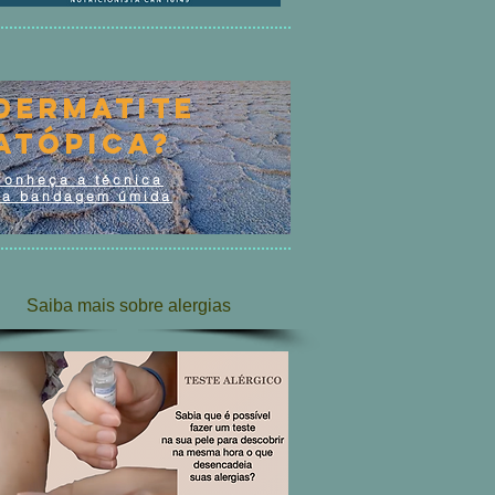
dermatite
Atópica?
Conheça a técnica
da bandagem úmida
Saiba mais sobre alergias