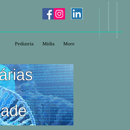
gia
Pediatria
Mídia
More
árias
dade