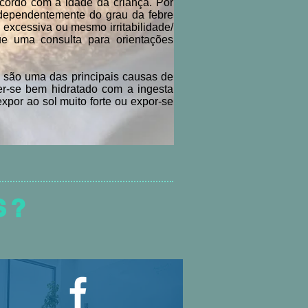
cordo com a idade da criança. Por
ndependentemente do grau da febre
excessiva ou mesmo irritabilidade/
ue uma consulta para orientações
 são uma das principais causas de
er-se bem hidratado com a ingesta
expor ao sol muito forte ou expor-se
S?