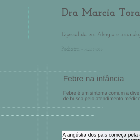
Dra Marcia Tor
Especialista em Alergia e Imunolo
Pediatra -
RQE 54058
Febre na infância
Febre é um sintoma comum a diver
de busca pelo atendimento médico 
A angústia dos pais começa pela 