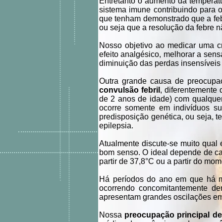
Entretanto o aumento da temperatu
sistema imune contribuindo para 
que tenham demonstrado que a feb
ou seja que a resolução da febre
Nosso objetivo ao medicar uma cr
efeito analgésico, melhorar a sens
diminuição das perdas insensíveis
Outra grande causa de preocupaç
convulsão febril
, diferentemente
de 2 anos de idade) com qualquer
ocorre somente em indivíduos suc
predisposição genética, ou seja, t
epilepsia.
Atualmente discute-se muito qual
bom senso. O ideal depende de ca
partir de 37,8°C ou a partir do mo
Há períodos do ano em que há ma
ocorrendo concomitantemente d
apresentam grandes oscilações em 
Nossa
preocupação principal de