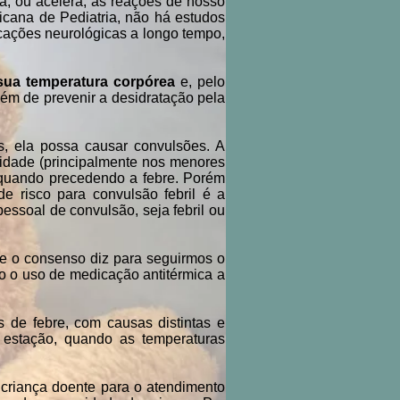
sa, ou acelera, as reações de nosso
cana de Pediatria, não há estudos
cações neurológicas a longo tempo,
 sua temperatura corpórea
e, pelo
lém de prevenir a desidratação pela
, ela possa causar convulsões. A
 idade (principalmente nos menores
 quando precedendo a febre. Porém
e risco para convulsão febril é a
pessoal de convulsão, seja febril ou
e o consenso diz para seguirmos o
o o uso de medicação antitérmica a
 de febre, com causas distintas e
estação, quando as temperaturas
riança doente para o atendimento