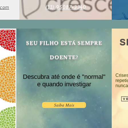
(11) 95087-3340
.com
S
SEU FILHO ESTÁ SEMPRE
DOENTE?
Crise
Descubra até onde é "normal"
repet
e quando investigar
nunca
Ve
Saiba Mais