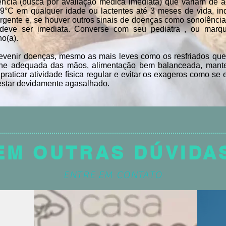
ncia (busca por avaliação médica imediata) que variam de a
39°C em qualquer idade ou lactentes até 3 meses de vida, i
gente e, se houver outros sinais de doenças como sonolência 
o deve ser imediata. Converse com seu pediatra , ou marq
ho(a).
evenir doenças, mesmo as mais leves como os resfriados que
giene adequada das mãos, alimentação bem balanceada, mant
praticar atividade física regular e evitar os exageros como se 
estar devidamente agasalhado.
EM OUTRAS DÚVIDA
ENTRE EM CONTATO