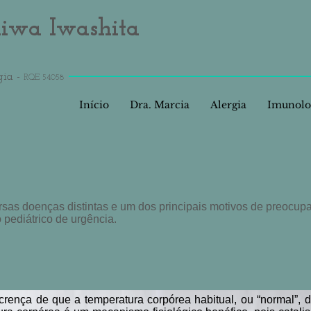
aiwa Iwashita
gia -
RQE 54058
Início
Dra. Marcia
Alergia
Imunolo
sas doenças distintas e um dos principais motivos de preocup
pediátrico de urgência.
crença de que a temperatura corpórea habitual, ou “normal”, 