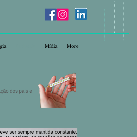
gia
Pediatria
Mídia
More
ação dos pais e
deve ser sempre mantida constante.