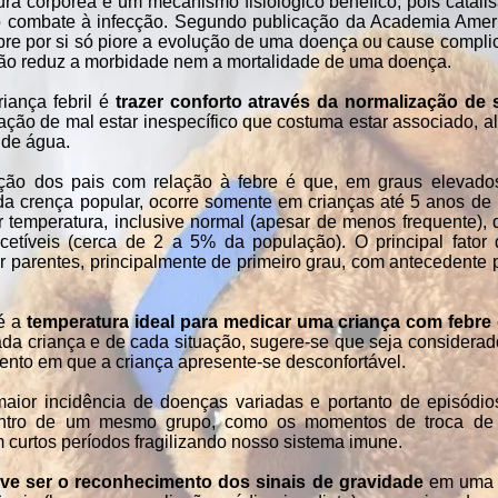
ra corpórea é um mecanismo fisiológico benéfico, pois catali
o combate à infecção. Segundo publicação da Academia Ameri
re por si só piore a evolução de uma doença ou cause compli
 não reduz a morbidade nem a mortalidade de uma doença.
iança febril é
trazer conforto através da normalização de
ação de mal estar inespecífico que costuma estar associado, a
 de água.
ão dos pais com relação à febre é que, em graus elevados
 da crença popular, ocorre somente em crianças até 5 anos de
 temperatura, inclusive normal (apesar de menos frequente),
etíveis (cerca de 2 a 5% da população). O principal fator d
er parentes, principalmente de primeiro grau, com antecedente 
 é a
temperatura ideal para medicar uma criança com febre
da criança e de cada situação, sugere-se que seja considerad
mento em que a criança apresente-se desconfortável.
ior incidência de doenças variadas e portanto de episódios
entro de um mesmo grupo, como os momentos de troca de 
curtos períodos fragilizando nosso sistema imune.
ve ser o reconhecimento dos sinais de gravidade
em uma c