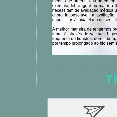
médico de urgência ou de emergê
exemplo, febre igual ou maior a 
necessitam de avaliação médica ur
choro inconsolável, a avaliaçã
especificas à faixa etária de seu fil
A melhor maneira de tentarmos pr
febre, é através de vacinas, hi
frequente de líquidos, dormir bem, 
por tempo prolongado ao frio sem 
T