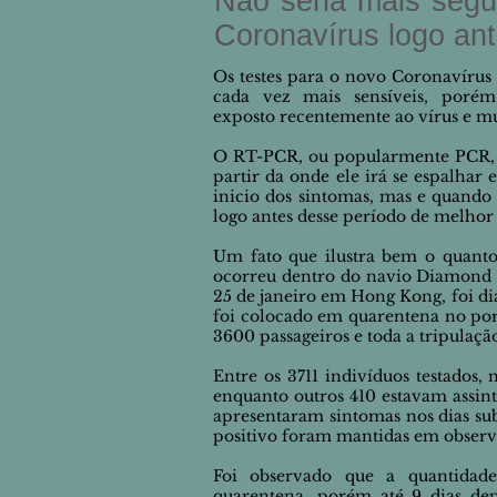
Não seria mais segu
Coronavírus logo ant
Os testes para o novo Coronavírus 
cada vez mais sensíveis, poré
exposto recentemente ao vírus e m
O RT-PCR, ou popularmente PCR, pa
partir da onde ele irá se espalhar
inicio dos sintomas, mas e quando
logo antes desse período de melhor
Um fato que ilustra bem o quanto 
ocorreu dentro do navio
Diamond P
25 de janeiro em Hong Kong, foi d
foi colocado em quarentena no por
3600 passageiros e toda a tripulaç
Entre os 3711 indivíduos testado
enquanto outros 410 estavam
assin
apresentaram sintomas nos dias sub
positivo foram mantidas em observ
Foi observado que a
quantidade
quarentena,
porém
até 9 dias de