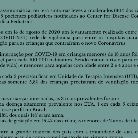
assintomática, ou terá sintomas leves a moderados (90% dos ca
5 pacientes pediátricos notificados ao
Center for Disease Co
fica Pediatrics.
u em 14 de agosto de 2020 um levantamento realizado entre 
COVID-NET, rede de vigilância para entre os hospitais para
ação para as crianças que contraíram o novo Coronavírus.
 internação por COVID-19 em crianças menores de 18 anos foi
4,5 para cada 100.000 habitantes. Sendo maior o risco para 
e vida), e menores para aquelas com idade entre 2 e 4 anos e e
m cada 3 precisou ficar em Unidade de Terapia Intensiva (UTI),
 mas somente 5,8% das crianças precisaram de ventilação
me
nas crianças internadas, as 3 mais prevalentes foram:
a doença altamente prevalente nos EUA, 1 em cada 5 crian
esse perfil no Brasil;
8%, dos quais 14% eram asma;
as de gestação em 15,4% das crianças menores de 2 anos de ida
re a grande maioria dos pais com a imunidade de suas cri
algum grau de comprometimento de seu sistema imune.