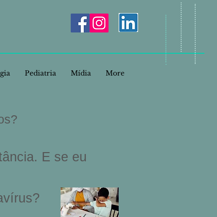
gia
Pediatria
Mídia
More
hos?
tância. E se eu
avírus?