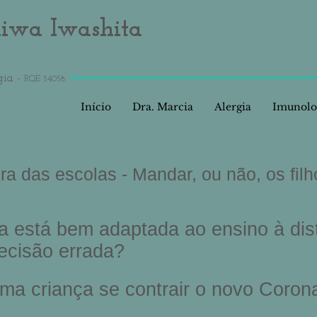
aiwa Iwashita
gia -
RQE 54058
Início
Dra. Marcia
Alergia
Imunolo
ra das escolas - Mandar, ou não, os fil
ha está bem adaptada ao ensino à dis
ecisão errada?
uma criança se contrair o novo Coron