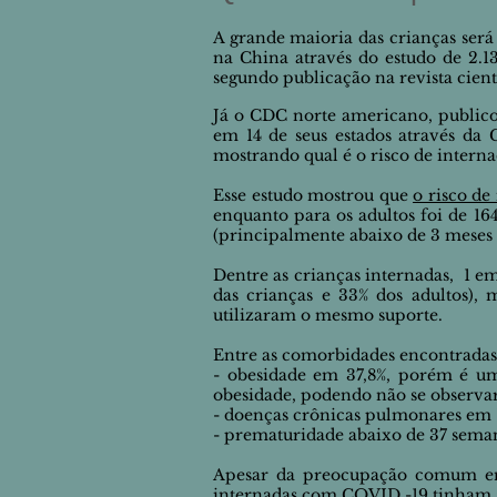
A grande maioria das crianças será 
na China através do estudo de 2.13
segundo publicação na revista cientí
Já o CDC norte americano, publico
em 14 de seus estados através da 
mostrando qual é o risco de intern
Esse estudo mostrou que
o risco de
enquanto para os adultos foi de 16
(principalmente abaixo de 3 meses d
Dentre as crianças internadas, 1 e
das crianças e 33% dos adultos),
utilizaram o mesmo suporte
.
Entre as comorbidades encontradas 
- obesidade em 37,8%, porém é um
obesidade, podendo não se observar 
- doenças crônicas pulmonares em 1
- prematuridade abaixo de 37 seman
Apesar da preocupação comum ent
internadas com COVID -19 tinham 