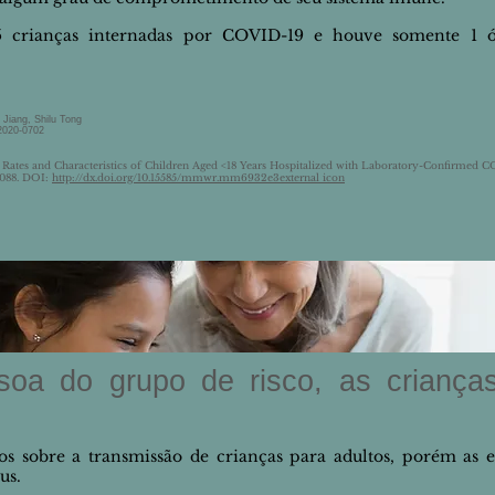
75 crianças internadas por COVID-19 e houve somente 1 
 Jiang, Shilu Tong
.2020-0702
on Rates and Characteristics of Children Aged <18 Years Hospitalized with Laboratory-Confirme
088. DOI:
http://dx.doi.org/10.15585/mmwr.mm6932e3external icon
a do grupo de risco, as crianças
s sobre a transmissão de crianças para adultos, porém as e
us.