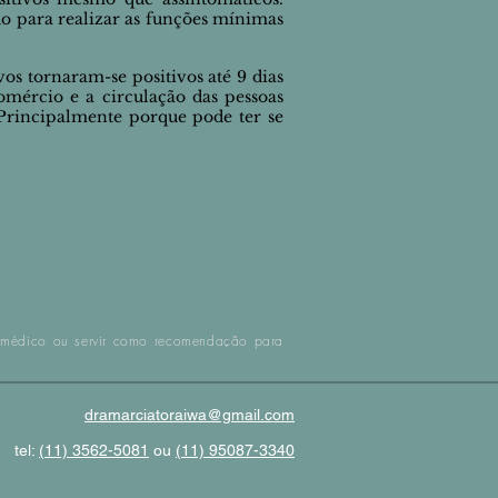
do para realizar as funções mínimas
ivos
tornaram-se positivos
até 9 dias
omércio e a
circulação
das pessoas
. Principalmente porque
pode
ter se
al médico ou servir como recomendação para
dramarciatoraiwa@gmail.com
tel:
(11) 3562-5081
ou
(11) 95087-3340