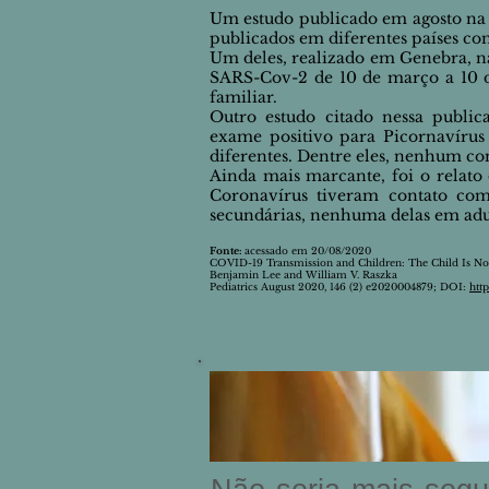
Um estudo publicado em agosto na re
publicados em diferentes países co
Um deles, realizado em Genebra, na
SARS-Cov-2 de 10 de março a 10 de
familiar.
Outro estudo citado nessa public
exame positivo para Picornaví­ru
diferentes. Dentre eles, nenhum con
Ainda mais marcante, foi o relato 
Coronavírus tiveram contato com
secundárias, nenhuma delas em adu
Fonte:
acessado em 20/08/2020
COVID-19 Transmission and Children: The Child Is No
Benjamin Lee and William V. Raszka
Pediatrics August 2020, 146 (2) e2020004879; DOI:
htt