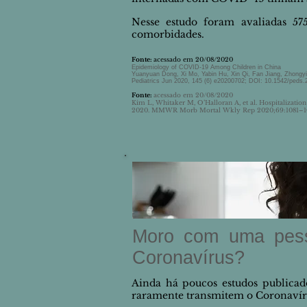
Nesse estudo foram avaliadas 5
comorbidades.
Fonte:
acessado em 20/08/2020
Epidemiology of COVID-19 Among Children in China
Yuanyuan Dong, Xi Mo, Yabin Hu, Xin Qi, Fan Jiang, Zhongyi
Pediatrics Jun 2020, 145 (6) e20200702; DOI: 10.1542/peds
Fonte:
acessado em 20/08/2020
Kim L, Whitaker M, O’Halloran A, et al. Hospitalizati
2020. MMWR Morb Mortal Wkly Rep 2020;69:1081–1
Moro com uma pesso
Coronavírus?
Ainda há poucos estudos publicado
raramente transmitem o Coronavír