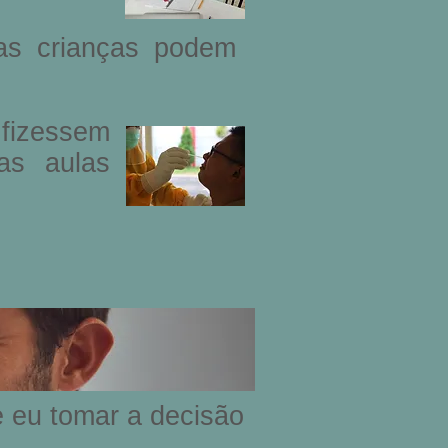
as crianças podem
 fizessem
as aulas
e eu tomar a decisão