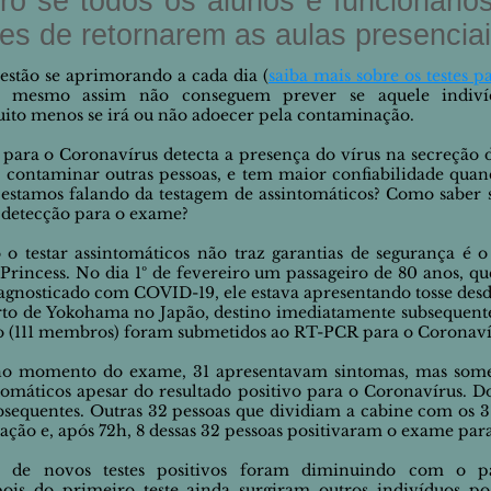
ro se todos os alunos e funcionário
es de retornarem as aulas presencia
estão se aprimorando a cada dia (
saiba mais sobre os testes 
m mesmo assim não conseguem prever se aquele indivídu
uito menos se irá ou não adoecer pela contaminação.
ra o Coronavírus detecta a presença do vírus na secreção da 
 e contaminar outras pessoas, e tem maior confiabilidade quand
 estamos falando da testagem de
assintomáticos? Como saber 
 detecção para o exame?
o testar assintomáticos não traz garantias de segurança é 
rincess. No dia 1º de fevereiro um passageiro de 80 anos, q
iagnosticado com COVID-19, ele
estava
apresentando
tosse desd
to de Yokohama no Japão, destino imediatamente subsequente
ão (111 membros) foram submetidos ao RT-PCR para o Coronavíru
s, no momento do exame, 31 apresentavam sintomas, mas som
tomáticos apesar do resultado positivo para o Coronavírus. Do
sequentes. Outras 32 pessoas que dividiam a cabine com os 3
ação e, a
pós 72h,
8 dessas 32 pessoas positivaram o exame par
de novos testes positivos foram diminuindo com o pa
pois do
primeiro
teste
ainda
surgiram outros indivíduos po