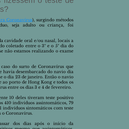
s fizessem o teste de
is?
para Coronavírus
), surgindo métodos
o, seja adulto ou criança, foi
cavidade oral e/ou nasal, locais a
o coletado entre o 3º e o 5º dia do
se não estamos realizando o exame
o caso do surto de Coronavírus que
ue havia
desembarcado do navio
dia
e o dia 23 de janeiro. Então
o navio
 ao porto de Hong Kong e todos os
s entre os dias 3 e 4 de fevereiro.
ente 10 deles
tiveram
teste positivo
s 410 indivíduos assintomáticos, 79
1 indivíduos sintomáticos com teste
a o Coronavírus.
ssar dos dias após o início da
sitivos mesmo que assintomáticos.