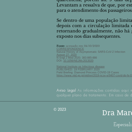
Levantam a ressalva de que, por es
para o atendimento dos passageiro
Se dentro de uma população limitad
depois com a circulação limitada e
retornando gradualmente, não há g
exposto nos dias subsequentes.
Fonte:
acessado em 04/10/2020
CORRESPONDENCE
Natural History of Asymptomatic SARS-CoV-2 Infection
August 27, 2020
N Engl J Med 2020; 383:885-886
DOI:
10.1056/NEJMc2013020
National Institute os Infectious disease
PUBLISHED: 19 FEBRUARY 2020
Field Briefing: Diamond Princess COVID-19 Cases
https://www.niid.go.jp/niid/en/2019-ncov-e/9407-covid-dp-fe-0
Aviso Legal
As informações contidas aqui n
qualquer plano de tratamento. Em caso de 
© 2023
Dra Mar
Especial