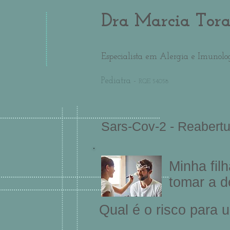
Dra Marcia Tor
Especialista em Alergia e Imunolo
Pediatra -
RQE 54058
Sars-Cov-2 - Reabertu
Minha fil
tomar a d
Qual é o risco para 