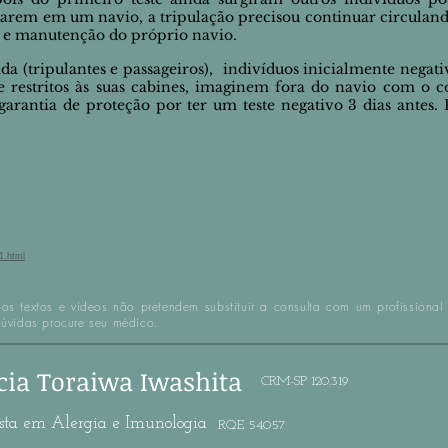
tarem em um navio, a tripulação precisou continuar circulan
s e manutenção do
próprio
navio.
a (tripulantes e passageiros), indivíduos inicialmente negat
 restritos às suas cabines,
imaginem
fora do navio com o c
arantia de proteção por ter um teste negativo 3 dias antes
1.html
os textos e vídeos não pretendem substituir a consulta com um profission
dúvidas procure seu médico.
cia Toraiwa Iwashita
CRM-SP 120.319
ista em Alergia e Imunologia
RQE 54057