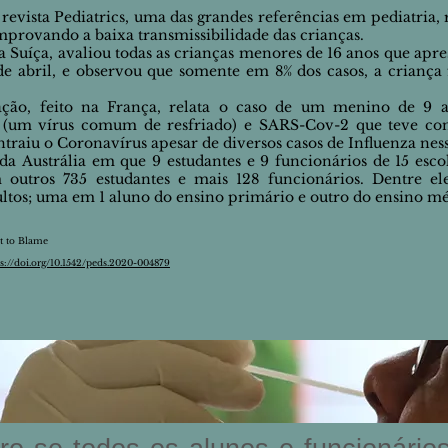
vista Pediatrics, uma das grandes referências em pediatria, r
mprovando a baixa transmissibilidade das crianças.
 Suíça, avaliou todas as crianças menores de 16 anos que ap
 abril, e observou que somente em 8% dos casos, a criança f
ação, feito na França, relata o caso de um menino de 9 a
s (um vírus comum de resfriado) e SARS-Cov-2 que teve co
traiu o Coronavírus apesar de diversos casos de Influenza ness
da Austrália em que 9 estudantes e 9 funcionários de 15 esco
 outros 735 estudantes e mais 128 funcionários. Dentre e
ltos; uma em 1 aluno do ensino primário e outro do ensino mé
t to Blame
ps://doi.org/10.1542/peds.2020-004879